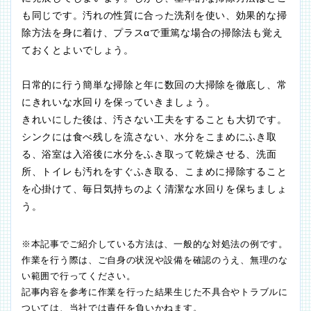
も同じです。汚れの性質に合った洗剤を使い、効果的な掃
除方法を身に着け、プラスαで重篤な場合の掃除法も覚え
ておくとよいでしょう。
日常的に行う簡単な掃除と年に数回の大掃除を徹底し、常
にきれいな水回りを保っていきましょう。
きれいにした後は、汚さない工夫をすることも大切です。
シンクには食べ残しを流さない、水分をこまめにふき取
る、浴室は入浴後に水分をふき取って乾燥させる、洗面
所、トイレも汚れをすぐふき取る、こまめに掃除すること
を心掛けて、毎日気持ちのよく清潔な水回りを保ちましょ
う。
※本記事でご紹介している方法は、一般的な対処法の例です。
作業を行う際は、ご自身の状況や設備を確認のうえ、無理のな
い範囲で行ってください。
記事内容を参考に作業を行った結果生じた不具合やトラブルに
ついては、当社では責任を負いかねます。