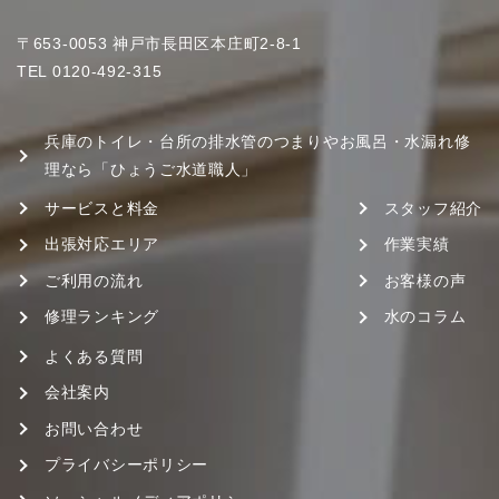
〒653-0053 神戸市長田区本庄町2-8-1
TEL
0120-492-315
兵庫のトイレ・台所の排水管のつまりやお風呂・水漏れ修
理なら「ひょうご水道職人」
サービスと料金
スタッフ紹介
出張対応エリア
作業実績
ご利用の流れ
お客様の声
修理ランキング
水のコラム
よくある質問
会社案内
お問い合わせ
プライバシーポリシー