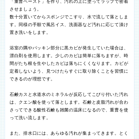
「重曹ペースト」を作り、汚れの上に塗ってラップで密着
させましょう。
数十分置いてからスポンジでこすり、水で流して落としま
す。同様の手順で風呂イス、洗面器など汚れに応じて漬け
置き洗いをします。
浴室の隅やパッキン部分に黒カビが発生していた場合は、
漂白剤を使用します。少しのカビは簡単に落ちますが、時
間がたち根を生やしたカビは落ちにくくなります。カビが
定着しないよう、見つけたらすぐに取り除くことを習慣に
できるのが理想です。
石鹸カスと水道水のミネラルが反応してこびり付いた汚れ
は、クエン酸を使って落とします。石鹸と皮脂汚れが合わ
さってできる酸性石鹸も雑菌の温床になるので、重曹を使
って洗い流します。
また、排水口には、あらゆる汚れが集まってきます。とく