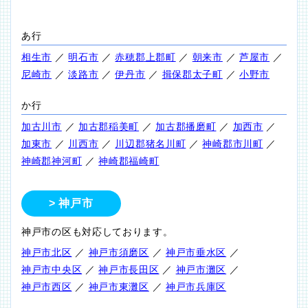
あ行
相生市
／
明石市
／
赤穂郡上郡町
／
朝来市
／
芦屋市
／
尼崎市
／
淡路市
／
伊丹市
／
揖保郡太子町
／
小野市
か行
加古川市
／
加古郡稲美町
／
加古郡播磨町
／
加西市
／
加東市
／
川西市
／
川辺郡猪名川町
／
神崎郡市川町
／
神崎郡神河町
／
神崎郡福崎町
神戸市
神戸市の区も対応しております。
神戸市北区
／
神戸市須磨区
／
神戸市垂水区
／
神戸市中央区
／
神戸市長田区
／
神戸市灘区
／
神戸市西区
／
神戸市東灘区
／
神戸市兵庫区