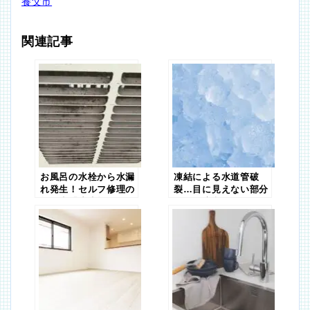
養父市
関連記事
お風呂の水栓から水漏
凍結による水道管破
れ発生！セルフ修理の
裂…目に見えない部分
第一歩「止水栓」の場
にも要注意
所と回し方