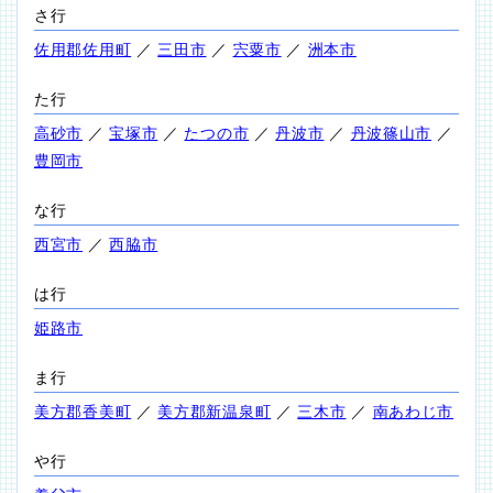
さ行
佐用郡佐用町
／
三田市
／
宍粟市
／
洲本市
た行
高砂市
／
宝塚市
／
たつの市
／
丹波市
／
丹波篠山市
／
豊岡市
な行
西宮市
／
西脇市
は行
姫路市
ま行
美方郡香美町
／
美方郡新温泉町
／
三木市
／
南あわじ市
や行